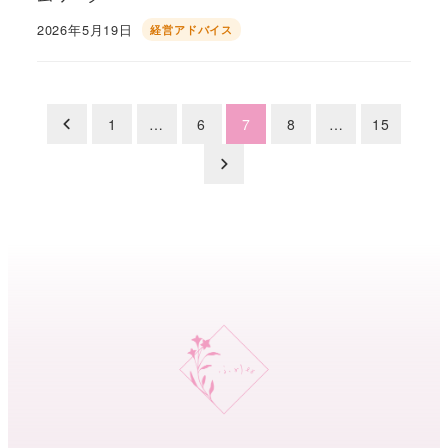
2026年5月19日
経営アドバイス
投稿日
投
1
…
6
7
8
…
15
稿
の
ペ
ー
ジ
送
り