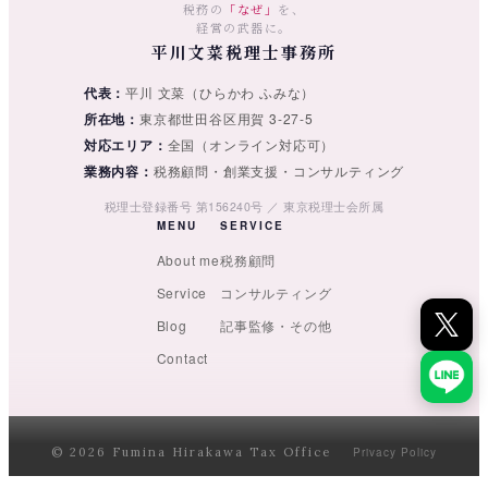
税務の
「なぜ」
を、
経営の武器に。
平川文菜税理士事務所
代表
平川 文菜（ひらかわ ふみな）
所在地
東京都世田谷区用賀 3-27-5
対応エリア
全国（オンライン対応可）
業務内容
税務顧問・創業支援・コンサルティング
税理士登録番号 第156240号 ／ 東京税理士会所属
MENU
SERVICE
About me
税務顧問
Service
コンサルティング
Blog
記事監修・その他
Contact
© 2026 Fumina Hirakawa Tax Office
Privacy Policy