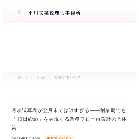
メ
平川文菜税理士事務所
イ
MENU
ン
コ
ン
テ
ン
ツ
へ
移
Home
Blog
経営アドバイス
動
月次試算表が翌月末では遅すぎる——創業期でも
「10日締め」を実現する業務フロー再設計の具体
策
2026年5月30日
経営アドバイス