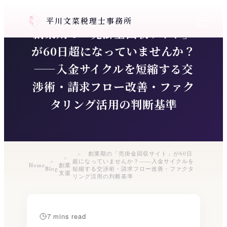
メ
平川文菜税理士事務所
イ
MENU
創業期の「売掛金回収サイト」
ン
コ
が60日超になっていませんか？
ン
——入金サイクルを短縮する交
テ
渉術・請求フロー改善・ファク
ン
ツ
タリング活用の判断基準
へ
移
動
創業期の「売掛金回収サイト」が60日
超になっていませんか？——入金サイクルを
Home
創業
Blog
短縮する交渉術・請求フロー改善・ファクタ
支援
リング活用の判断基準
7 mins read