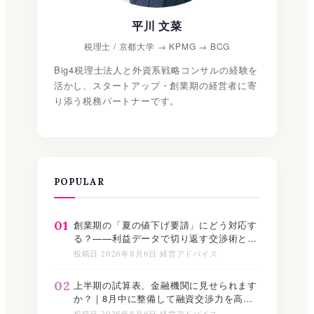
平川 文菜
税理士 / 京都大学 → KPMG → BCG
Big4税理士法人と外資系戦略コンサルの経験を
活かし、スタートアップ・創業期の経営者に寄
り添う税務パートナーです。
POPULAR
01
創業期の「夏の値下げ要請」にどう対応す
る？——利益データで切り返す交渉術と記
録の残し方
投稿日 2026年8月6日 経営アドバイス
02
上半期の試算表、金融機関に見せられます
か？｜8月中に整備して融資交渉力を高め
る実践ステップ
投稿日 2026年8月6日 経営アドバイス