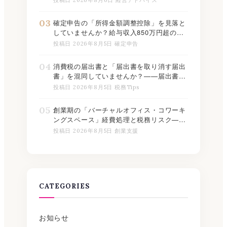
03
確定申告の「所得金額調整控除」を見落と
していませんか？給与収入850万円超の方
が使える控除の適用判定と記載方法【2026
投稿日 2026年8月5日 確定申告
年版】
04
消費税の届出書と「届出書を取り消す届出
書」を混同していませんか？——届出書同
士の関係と提出期限を一覧表で整理【2026
投稿日 2026年8月5日 税務Tips
年下半期版】
05
創業期の「バーチャルオフィス・コワーキ
ングスペース」経費処理と税務リスク——
勘定科目・消費税の取り扱いを整理【2026
投稿日 2026年8月5日 創業支援
年版】
CATEGORIES
お知らせ