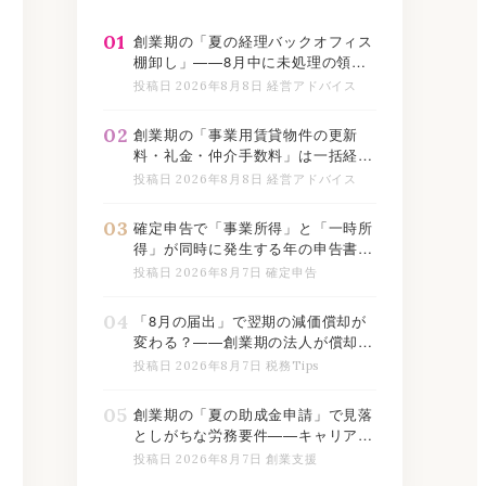
01
創業期の「夏の経理バックオフィス
棚卸し」——8月中に未処理の領収
書・未記帳の取引・期限切れ届出を
投稿日 2026年8月8日 経営アドバイス
一掃する実務チェックリスト
【2026年版】
02
創業期の「事業用賃貸物件の更新
料・礼金・仲介手数料」は一括経
費？繰延資産？——契約更新が多い
投稿日 2026年8月8日 経営アドバイス
夏〜秋に知っておくべき税務処理の
分かれ道【2026年版】
03
確定申告で「事業所得」と「一時所
得」が同時に発生する年の申告書の
書き方——満期保険金・立退料があ
投稿日 2026年8月7日 確定申告
る創業期経営者のための所得区分と
税率整理【2026年版】
04
「8月の届出」で翌期の減価償却が
変わる？——創業期の法人が償却方
法の届出・変更届出を出すべきか判
投稿日 2026年8月7日 税務Tips
断するための実務フローチャート
【2026年版】
05
創業期の「夏の助成金申請」で見落
としがちな労務要件——キャリアア
ップ助成金・トライアル雇用助成金
投稿日 2026年8月7日 創業支援
の受給条件と書類チェックリスト