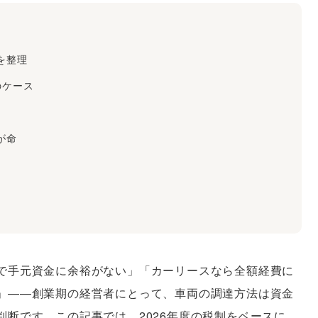
を整理
のケース
が命
で手元資金に余裕がない」「カーリースなら全額経費に
」——創業期の経営者にとって、車両の調達方法は資金
断です。この記事では、2026年度の税制をベースに、