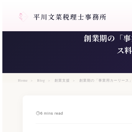
メ
イ
平川文菜税理士事務所
ン
コ
創業期の「事
ン
テ
ス
ン
ツ
へ
移
Home
Blog
創業支援
創業期の「事業用カーリース
動
6 mins read