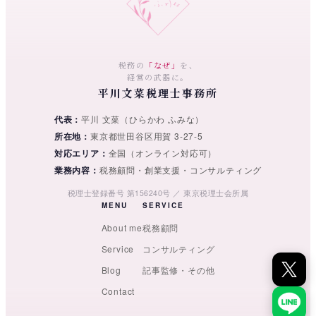
送
り
税務の
「なぜ」
を、
経営の武器に。
平川文菜税理士事務所
代表
平川 文菜（ひらかわ ふみな）
所在地
東京都世田谷区用賀 3-27-5
対応エリア
全国（オンライン対応可）
業務内容
税務顧問・創業支援・コンサルティング
税理士登録番号 第156240号 ／ 東京税理士会所属
MENU
SERVICE
About me
税務顧問
Service
コンサルティング
Blog
記事監修・その他
Contact