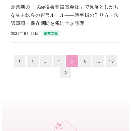
創業期の「取締役会非設置会社」で見落としがち
な株主総会の運営ルール——議事録の作り方・決
議事項・保存期間を税理士が整理
2026年5月15日
創業支援
投稿日
投
1
…
4
5
6
…
10
稿
の
ペ
ー
ジ