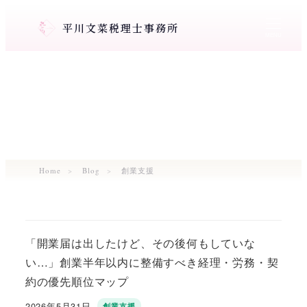
メ
平川文菜税理士事務所
イ
MENU
ン
コ
ン
テ
ン
ツ
へ
移
Home
Blog
創業支援
動
「開業届は出したけど、その後何もしていな
い…」創業半年以内に整備すべき経理・労務・契
約の優先順位マップ
2026年5月31日
創業支援