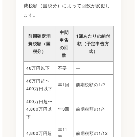
費税額（国税分）によって回数が変動し
ます。
中間
前期確定消
1回あたりの納付
申告
費税額（国
額（予定申告方
の回
税分）
式）
数
48万円以下
不要
―
48万円超〜
年1回
前期税額の1/2
400万円以下
400万円超〜
4,800万円以
年3回
前期税額の1/4
下
年11
4,800万円超
前期税額の1/12