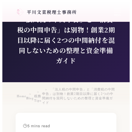
メ
平川文菜税理士事務所
イ
MENU
「法人税の中間申告」と「消費
ン
コ
税の中間申告」は別物！創業2期
ン
目以降に届く2つの中間納付を混
テ
同しないための整理と資金準備
ン
ツ
ガイド
へ
移
動
「法人税の中間申告」と「消費税の中間
申告」は別物！創業2期目以降に届く2つの中
Home
税務
Blog
間納付を混同しないための整理と資金準備ガ
Tips
イド
5 mins read