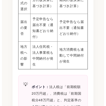
式の
基づき計算）
基づき計算）
選択
予定申告なら
届出
予定申告なら届
届出不要（通
の要
出不要（通知書
知書どおり納
否
どおり納付）
付）
地方
法人住民税・
地方消費税も連
税へ
法人事業税も
動して中間納付
の影
中間納付が発
が発生
響
生
ポイント：
法人税は「前期税額
20万円超」、消費税は「前期国
税分48万円超」と、判定基準の