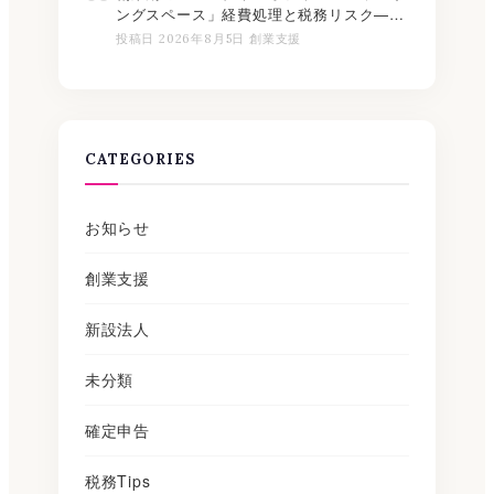
ングスペース」経費処理と税務リスク——
勘定科目・消費税の取り扱いを整理【2026
投稿日 2026年8月5日 創業支援
年版】
CATEGORIES
お知らせ
創業支援
新設法人
未分類
確定申告
税務Tips