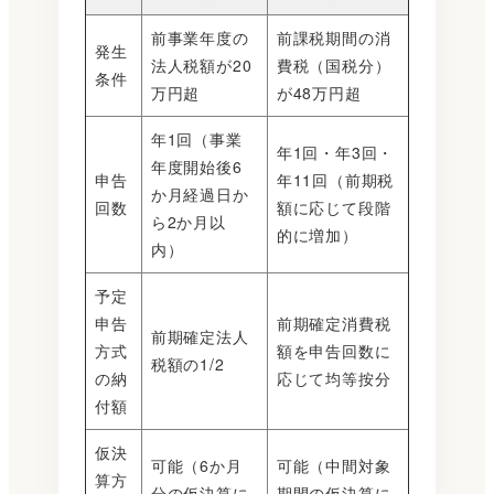
前事業年度の
前課税期間の消
発生
法人税額が20
費税（国税分）
条件
万円超
が48万円超
年1回（事業
年1回・年3回・
年度開始後6
申告
年11回（前期税
か月経過日か
回数
額に応じて段階
ら2か月以
的に増加）
内）
予定
申告
前期確定消費税
前期確定法人
方式
額を申告回数に
税額の1/2
の納
応じて均等按分
付額
仮決
可能（6か月
可能（中間対象
算方
分の仮決算に
期間の仮決算に