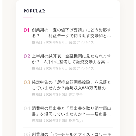
POPULAR
01
創業期の「夏の値下げ要請」にどう対応す
る？——利益データで切り返す交渉術と記
録の残し方
投稿日 2026年8月6日 経営アドバイス
02
上半期の試算表、金融機関に見せられます
か？｜8月中に整備して融資交渉力を高め
る実践ステップ
投稿日 2026年8月6日 経営アドバイス
03
確定申告の「所得金額調整控除」を見落と
していませんか？給与収入850万円超の方
が使える控除の適用判定と記載方法【2026
投稿日 2026年8月5日 確定申告
年版】
04
消費税の届出書と「届出書を取り消す届出
書」を混同していませんか？——届出書同
士の関係と提出期限を一覧表で整理【2026
投稿日 2026年8月5日 税務Tips
年下半期版】
05
創業期の「バーチャルオフィス・コワーキ