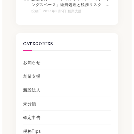
ングスペース」経費処理と税務リスク——
勘定科目・消費税の取り扱いを整理【2026
投稿日 2026年8月5日 創業支援
年版】
CATEGORIES
お知らせ
創業支援
新設法人
未分類
確定申告
税務Tips