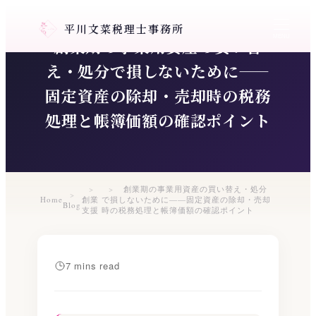
メ
平川文菜税理士事務所
イ
MENU
創業期の事業用資産の買い替
ン
コ
え・処分で損しないために——
ン
固定資産の除却・売却時の税務
テ
処理と帳簿価額の確認ポイント
ン
ツ
へ
移
動
創業期の事業用資産の買い替え・処分
Home
創業
で損しないために——固定資産の除却・売却
Blog
支援
時の税務処理と帳簿価額の確認ポイント
7 mins read