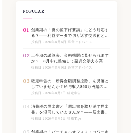
POPULAR
01
創業期の「夏の値下げ要請」にどう対応す
る？——利益データで切り返す交渉術と記
録の残し方
投稿日 2026年8月6日 経営アドバイス
02
上半期の試算表、金融機関に見せられます
か？｜8月中に整備して融資交渉力を高め
る実践ステップ
投稿日 2026年8月6日 経営アドバイス
03
確定申告の「所得金額調整控除」を見落と
していませんか？給与収入850万円超の方
が使える控除の適用判定と記載方法【2026
投稿日 2026年8月5日 確定申告
年版】
04
消費税の届出書と「届出書を取り消す届出
書」を混同していませんか？——届出書同
士の関係と提出期限を一覧表で整理【2026
投稿日 2026年8月5日 税務Tips
年下半期版】
05
創業期の「バーチャルオフィス・コワーキ